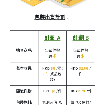
包裝出貨計劃
：
計劃 A
計劃 B
適合商戶:
每單件數
每單件
數
多
少
較
較
基本收費:
HKD
$8
/單(
HKD
$2.98
/
3件
貨品包
件
裝)
隨後件數:
HKD
$1
/件
HKD
$2.98
/件
包裝物料:
氣泡及信封/
氣泡及信封/