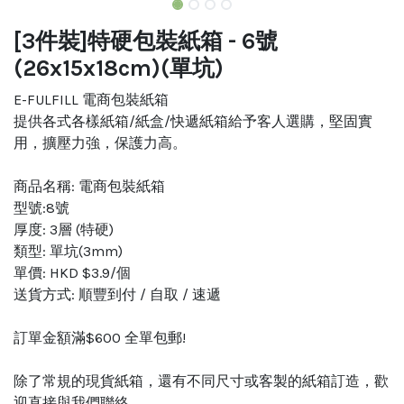
[3件裝]特硬包裝紙箱 - 6號
(26x15x18cm)(單坑)
E-FULFILL 電商包裝紙箱
提供各式各樣紙箱/紙盒/快遞紙箱給予客人選購，堅固實
用，擴壓力強，保護力高。
商品名稱: 電商包裝紙箱
型號:8號
厚度: 3層 (特硬)
類型: 單坑(3mm)
單價: HKD $3.9/個
送貨方式: 順豐到付 / 自取 / 速遞
訂單金額滿$600 全單包郵!
除了常規的現貨紙箱，還有不同尺寸或客製的紙箱訂造，歡
迎直接與我們聯絡。